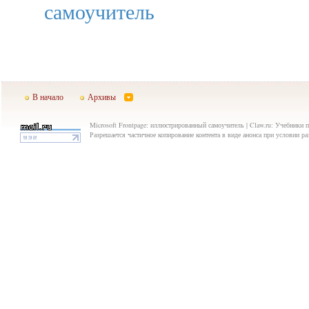
самоучитель
В начало
Архивы
Microsoft Frontpage: иллюстрированный самоучитель | Claw.ru: Учебники 
Разрешается частичное копирование контента в виде анонса при условии р