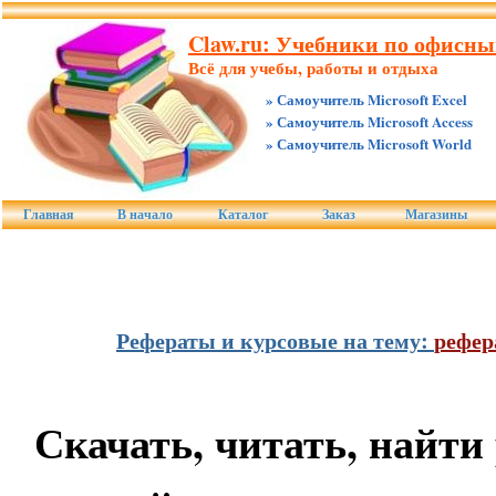
Claw.ru: Учебники по офисны
Всё для учебы, работы и отдыха
» Самоучитель Microsoft Excel
» Самоучитель Microsoft Access
» Самоучитель Microsoft World
Главная
В начало
Каталог
Заказ
Магазины
Рефераты и курсовые на тему:
рефер
Скачать, читать, найти