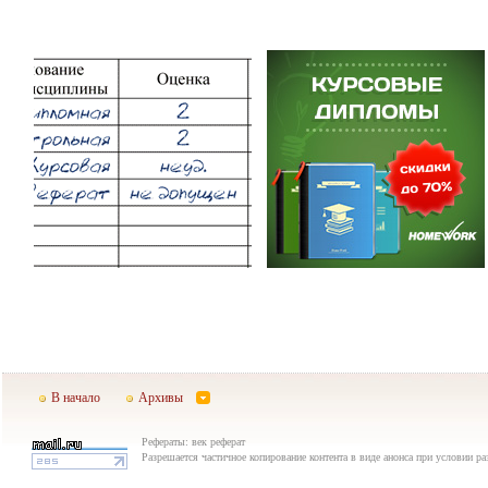
В начало
Архивы
Рефераты: век реферат
Разрешается частичное копирование контента в виде анонса при условии р